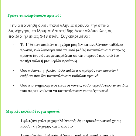
;
Τρώνε τα ελληνόπουλα πρωινό
Την απάντηση δίνει πανελλήνια έρευνα την οποία
διενήργησε το Ίδρυμα Αριστείδης Δασκαλόπουλος σε
παιδιά ηλικίας 3-18 ετών. Συγκεκριμένα:
Το 14% των παιδιών στη χώρα μας δεν καταναλώνουν καθόλου
-
πρωινό, ενώ λιγότερα από τα μισά (45%) καταναλώνουν επαρκές
πρωινό (που όμως μεταφράζεται σε κάτι περισσότερο από ένα
ποτήρι γάλα ή μια μερίδα φρούτου).
Όσο αυξάνει η ηλικία, τόσο αυξάνει ο αριθμός των παιδιών /
-
εφήβων που δεν καταναλώνουν καθόλου πρωινό.
Όσο πιο ενημερωμένοι είναι οι γονείς, τόσο περισσότερο τα παιδιά
-
τους παρακινούνται να καταναλώνουν επαρκές πρωινό
Μερικές καλές ιδέες για πρωινό:
1 φλιτζάνι γάλα με χαμηλά λιπαρά, δημητριακά πρωινού χωρίς
-
προσθήκη ζάχαρης και 1 φρούτο
1 τόστ (με ψωμί ολικής αλέσεως , τυρί, γαλοπούλα, φυτική
-