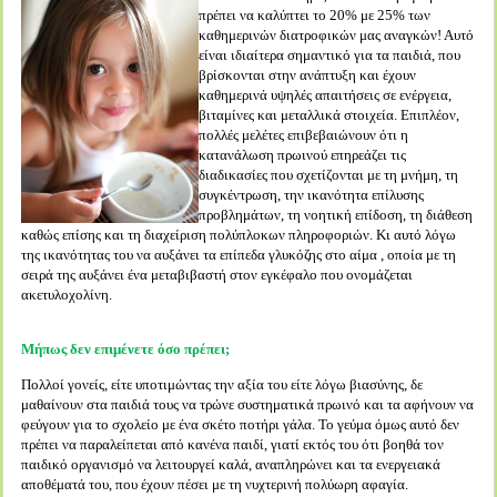
πρέπει να καλύπτει το 20% με 25% των
καθημερινών διατροφικών μας αναγκών! Αυτό
είναι ιδιαίτερα σημαντικό για τα παιδιά, που
βρίσκονται στην ανάπτυξη και έχουν
καθημερινά υψηλές απαιτήσεις σε ενέργεια,
βιταμίνες και μεταλλικά στοιχεία. Επιπλέον,
πολλές μελέτες επιβεβαιώνουν ότι η
κατανάλωση πρωινού επηρεάζει τις
διαδικασίες που σχετίζονται με τη μνήμη, τη
συγκέντρωση, την ικανότητα επίλυσης
προβλημάτων, τη νοητική επίδοση, τη διάθεση
καθώς επίσης και τη διαχείριση πολύπλοκων πληροφοριών. Κι αυτό λόγω
της ικανότητας του να αυξάνει τα επίπεδα γλυκόζης στο αίμα , οποία με τη
σειρά της αυξάνει ένα μεταβιβαστή στον εγκέφαλο που ονομάζεται
ακετυλοχολίνη.
Μήπως δεν επιμένετε όσο πρέπει;
Πολλοί γονείς, είτε υποτιμώντας την αξία του είτε λόγω βιασύνης, δε
μαθαίνουν στα παιδιά τους να τρώνε συστηματικά πρωινό και τα αφήνουν να
φεύγουν για το σχολείο με ένα σκέτο ποτήρι γάλα. Το γεύμα όμως αυτό δεν
πρέπει να παραλείπεται από κανένα παιδί, γιατί εκτός του ότι βοηθά τον
παιδικό οργανισμό να λειτουργεί καλά, αναπληρώνει και τα ενεργειακά
αποθέματά του, που έχουν πέσει με τη νυχτερινή πολύωρη αφαγία.