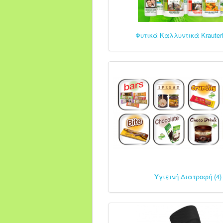
Φυτικά Καλλυντικά Krauterh
Υγιεινή Διατροφή (4)