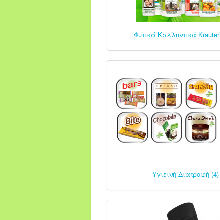
Φυτικά Καλλυντικά Krauterh
Υγιεινή Διατροφή (4)