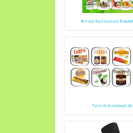
Φυτικά Καλλυντικά Krauterh
Υγιεινή Διατροφή (4)