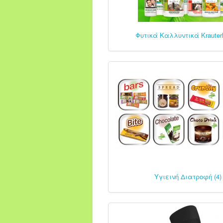
Φυτικά Καλλυντικά Krauterh
Υγιεινή Διατροφή (4)