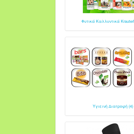
Φυτικά Καλλυντικά Krauterh
Υγιεινή Διατροφή (4)