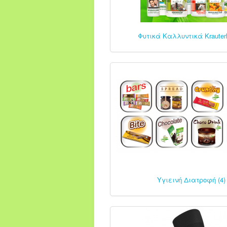
Φυτικά Καλλυντικά Krauterh
Υγιεινή Διατροφή (4)