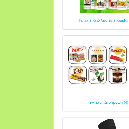
Φυτικά Καλλυντικά Krauterh
Υγιεινή Διατροφή (4)